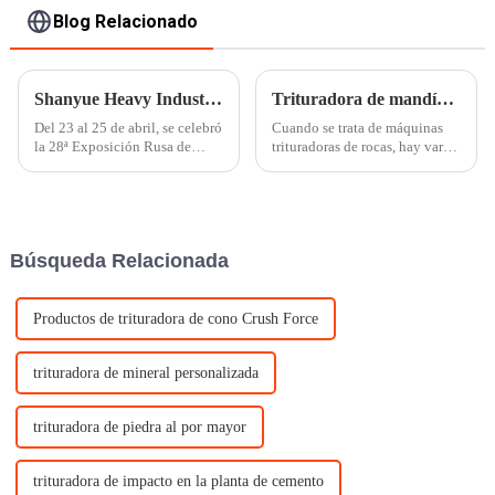
Blog Relacionado
Shanyue Heavy Industry asistió a MiningWorld Rusia 2024
Trituradora de mandíbula VS trituradora de cono (una comparación de 7 puntos)
Del 23 al 25 de abril, se celebró
Cuando se trata de máquinas
la 28ª Exposición Rusa de
trituradoras de rocas, hay varias
Equipos de Minería y
trituradoras diferentes
Maquinaria de Minería
disponibles, cada una diseñada
(MiningWorld Russia 2024) en
para satisfacer necesidades
el Centro Internacional de
únicas. Las dos piezas de
Exposiciones y Convenciones
equipos de trituración de rocas
Búsqueda Relacionada
Crocus en Moscú...
más populares del mercado en...
Productos de trituradora de cono Crush Force
trituradora de mineral personalizada
trituradora de piedra al por mayor
trituradora de impacto en la planta de cemento