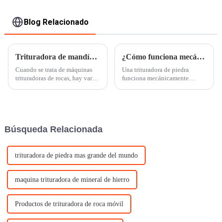
Blog Relacionado
Trituradora de mandíbula VS trituradora de cono (una comparación de 7 puntos)
¿Cómo funciona mecánicamente una trituradora de piedra?
Cuando se trata de máquinas
Una trituradora de piedra
trituradoras de rocas, hay varias
funciona mecánicamente
trituradoras diferentes
mediante compresión para
disponibles, cada una diseñada
reducir el tamaño de rocas y
para satisfacer necesidades
piedras a tamaños más
únicas. Las dos piezas de
pequeños. Las piedras se
equipos de trituración de rocas
colocan en la trituradora que
Búsqueda Relacionada
más populares del mercado en...
luego utiliza una combinación
de martillos,...
trituradora de piedra mas grande del mundo
maquina trituradora de mineral de hierro
Productos de trituradora de roca móvil