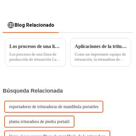
procesamiento
Shanyue
Blog Relacionado
Los procesos de una línea de producción de trituración.
Aplicaciones de la trituradora de impacto de eje vertical en la industria de materiales de construcción
Los procesos de una línea de
Como un importante equipo de
producción de trituración La
trituración, la trituradora de
llamada línea de producción de
impacto de eje vertical,
trituración también se
también denominada máquina
denomina línea de producción
rotativa para fabricar arena,
de piedra. El proceso de
máquina para fabricar arena,
operación principal es triturar
trituradora VSI, se utiliza
Búsqueda Relacionada
piedras grandes recolectadas
ampliamente en la industria de
del mo...
materiales de construcción...
exportadores de trituradoras de mandibula portatiles
planta trituradora de piedra portatil