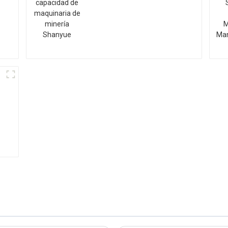
Shanyue
y