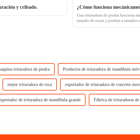
uración y cribado.
¿Cómo funciona mecánicament
Una trituradora de piedra funciona 
tamaño de rocas y piedras a tamaños más pequeños. Las piedras se
que luego utiliza una combinación de 
aquina trituradora de piedra
Productos de trituradora de mandíbula móv
mejor trituradora de roca
exportador de trituradora de concreto mov
xportador de trituradora de mandibula grande
Fábrica de trituradoras d