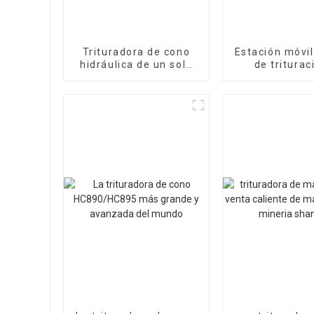
Trituradora de cono
Estación móvil
hidráulica de un solo
de triturac
cilindro de alta calidad
cribado Sh
Shanyue