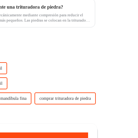
e una trituradora de piedra?
mecánicamente mediante compresión para reducir el
 colocan en la trituradora
martillos,...
il
il
e mandíbula fina
comprar trituradora de piedra