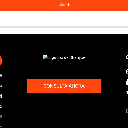
Send
e
la
CONSULTA AHORA
el
s.
e
 +