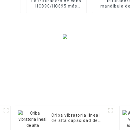
La trituradora de cono
triturador
HC890/HC895 más
mandibula de
grande y avanzada del
caliente de ma
mundo
de mineria s
Criba vibratoria lineal
de alta capacidad de
maquinaria de minería