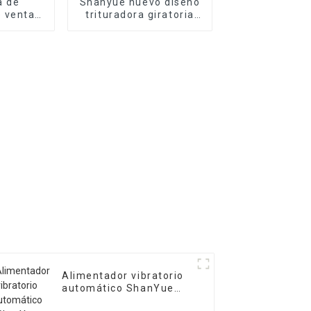
a de
Shanyue nuevo diseño
 venta
trituradora giratoria
quinaria
de gran capacidad
hanyue
Alimentador vibratorio
automático ShanYue
Mining Machinery