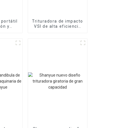
 portátil
Trituradora de impacto
ión y
VSI de alta eficiencia
anyue
Shanyue