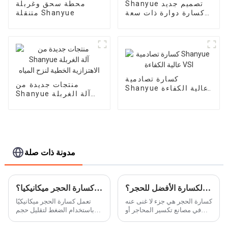
Shanyue تصميم جديد
محطة سحق وغربلة
كسارة دوارة ذات سعة
متنقلة Shanyue
كبيرة
كسارة تصادمية
منتجات جديدة من
Shanyue عالية الكفاءة
Shanyue آلة الغربلة
VSI
الاهتزازية الخطية لنزح
المياه
مدونة ذات صلة
ما هي الكسارة الأفضل للحجر؟
كيف تعمل كسارة الحجر ميكانيكيا؟
كسارة الحجر هي جزء لا غنى عنه
تعمل كسارة الحجر ميكانيكيًا
في مصانع تكسير المحاجر أو
باستخدام الضغط لتقليل حجم
التعدين لإنتاج مواد البناء، مثل
الصخور والأحجار إلى أحجام
الحصى الأساسي أو خلطات
أصغر. يتم وضع الحجارة في