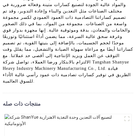
والمواد عالية الجودة لتصنيع كسارات متينة وفعالة ضرورية في
مختلف الصناعات مثل التعدين والبناء وإعادة التدوير، وقد تم
تصميم كساراتنا التصادمية ذات العمود العمودي لكسر مجموعة
واسعة من الصناعات. مجموعة من المواد، بما في ذلك الصخور
والخامات والمعادن، بدقة وموثوقية عالية. إنها مجهزة بدوار قوي
وغرفة سحق عالية السرعة، مما يضمن أداءً استثنائيًا وتوزيعًا
موحدًا لحجم الجسيمات، بالإضافة إلى بنيتها القوية، تم تصميم
كساراتنا أيضًا مع مراعاة سهولة الصيانة والتشغيل، مما يقلل وقت
التوقف عن العمل ويزيد الإنتاجية إلى أقصى حد عملائنا. مع
الالتزام بالابتكار ورضا العملاء، تواصل شركة Tangshan Shanyue
Heavy Industry Machinery Manufacturing Co., Ltd. قيادة
الطريق في توفير كسارات تصادمية ذات عمود رأسي عالية الأداء
للسوق العالمية.
منتجات ذات صله