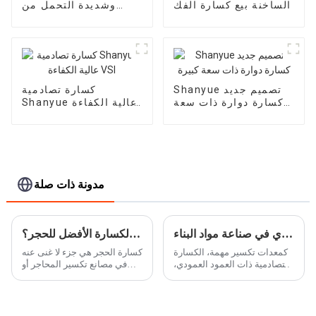
الساخنة بيع كسارة الفك
وشديدة التحمل من
Shanyue
Shanyue تصميم جديد
كسارة تصادمية
كسارة دوارة ذات سعة
Shanyue عالية الكفاءة
كبيرة
VSI
مدونة ذات صلة
تطبيقات الكسارة الصدمية ذات العمود العمودي في صناعة مواد البناء
ما هي الكسارة الأفضل للحجر؟
كمعدات تكسير مهمة، الكسارة
كسارة الحجر هي جزء لا غنى عنه
التصادمية ذات العمود العمودي،
في مصانع تكسير المحاجر أو
والتي تسمى أيضًا آلة صنع الرمل
التعدين لإنتاج مواد البناء، مثل
الدوارة، آلة صنع الرمل، كسارة
الحصى الأساسي أو خلطات
VSI، تستخدم على نطاق واسع
الخرسانة والأسفلت. يتم
في صناعة مواد البناء.
استخدام هذا الحجر المسحوق