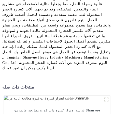
عالية وسهلة النقل، مما يجعلها مثالية للاستخدام في مشاريع
البناء والتعدين المختلفة، وقد تم تجهيز آلات كسارة الحجر
المحمولة لدينا بتقنية متقدمة ومصممة لتحمل أصعب ظروف
العمل. إنهم قادرون على سحق أنواع مختلفة من الحجارة
والخامات، مما يسمح بمجموعة واسعة من التطبيقات، ونحن نفخر
بتقديم آلات تكسير الحجارة المحمولة عالية الجودة والموثوقة
والتي تدعمها خدمة ودعم عملاء استثنائيين. فريق الخبراء لدينا
مكرس لتقديم أفضل الحلول لاحتياجات التكسير والغربلة لعملائنا،
مع آلات كسارة الحجر المحمولة لدينا، يمكنك زيادة الإنتاجية
وتقليل وقت التوقف عن العمل في موقع العمل الخاص بك. اتصل
بـ Tangshan Shanyue Heavy Industry Machinery Manufacturing
Co., Ltd. اليوم لمعرفة المزيد عن آلات كسارة الحجر المحمولة
لدينا وكيف يمكن أن تفيد عملك
منتجات ذات صله
شاشة اهتزاز كبيرة ذات قدرة معالجة عالية من Shanyue