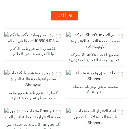
اقرأ أكثر
الكسارة المخروطية الأكبر
والأكثر تقدمًا في العالم
شركة ShanYue لتصنيع آلات
HC890/HC895
التعدين وحدة التغذية الاهتزازية
الأوتوماتيكية
محطة سحق وغربلة متنقلة
Shanyue
كسارة مخروطية هيدروليكية
ذات اسطوانة واحدة عالية
الجودة Shanyue
منتجات جديدة من Shanyue آلة