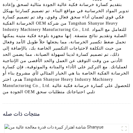
بتقديم كسارة خرسانة فكية عالية الجودة مثالية لسحق وإعادة
تدوير المواد الخرسانية في مواقع البناء. تم تصميم كسارتنا بهيكل
فكي قوي لضمان أداء سحق فعال وقوي، وقد تم تصميم كسارة
الخرسانة الفكية OEM من شركة Tangshan Shanyue Heavy
Industry Machinery Manufacturing Co., Ltd. للتعامل مع المواد
الصلبة وتقديم نتائج متسقة. إنها مجهزة بلوحة فكية متينة يمكنها
تحمل ضغط تكسير الخرسانة، مما يجعلها حلاً طويل الأمد وفعال
من حيث التكلفة لاحتياجات التكسير الخاصة بك، بالإضافة إلى
ذلك، تم تصميم كسارة لدينا لسهولة الصيانة، مما يضمن الحد
الأدنى من وقت التوقف عن العمل والحد الأقصى من الإنتاجية
لعملياتك. مع التركيز على الأداء والمتانة والموثوقية، فإن كسارة
الخرسانة الفكية الخاصة بنا هي الخيار المثالي لأي مشروع بناء أو
هدم، اختر Tangshan Shanyue Heavy Industry Machinery
Manufacturing Co., Ltd. للحصول على كسارة خرسانة فكية عالية
الجودة من OEM تلبي احتياجاتك متطلبات سحق
منتجات ذات صله