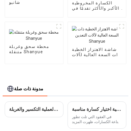
شانيو
الكسارة المخروطية
الأكبر والأكثر تقدمًا في
العالم HC890/HC895
محطة سحق وغربلة
شاشة الاهتزاز الخطية
متنقلة Shanyue
ذات السعة العالية لآلات
التعدين Shanyue
مدونة ذات صلة
كيفية اختيار كسارة مناسبة
مفاهيم عامة لعملية التكسير والغربلة
في العقود التي تلت تطور
صناعة الكسارات، ظهرت المزيد
والمزيد من الكسارات. هناك