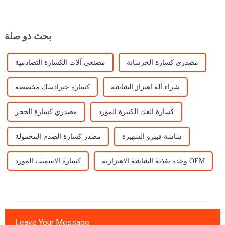
عدد لا يحصى من النماذج
والآلات، مثل الكسارة الفكية
الشائعة، الكسارة التصادمية،
الكسارة المخروطية ...
بحث ذو صلة
مصدري كسارة الخرسانة
مصنعي آلات الكسارة التصادمية
شراء آلة اهتزاز الشاشة
كسارة جيرادسك مخصصة
كسارة الفك الكبيرة المورد
مصدري كسارة الحجر
شاشة فيبرو الشهيرة
مصدر كسارة الصدم المحمولة
وحدة تغذية الشاشة الاهتزازية OEM
كسارة الاسمنت المورد
Leave Your Message