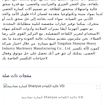
بكفاءة، مثل الحجر الجيري والجرانيت والحصى، مع قدرة سحق
عالية واستهلاك منخفض للطاقة، تم تصميم آلات كسارة الحصى
لدينا بمواد متينة وتكنولوجيا متقدمة لضمان أداء طويل الأمد والحد
الأدنى من الصيانة. سواء كنت بحاجة إلى حل سحق ثابت أو
متحرك، يمكننا توفير خيارات مخصصة لتلبية متطلباتك المحددة.
تم تجهيز أجهزتنا أيضًا بميزات السلامة وأدوات التحكم سهلة
الاستخدام لتعزيز الكفاءة التشغيلية، مع التركيز القوي على رضا
العملاء، نحن ملتزمون بتقديم منتجات عالية الجودة وخدمة ما بعد
البيع ممتازة. من خلال اختيار شركة Tangshan Shanyue Heavy
Industry Machinery Manufacturing Co., Ltd. كمورد لآلة تكسير
الحصى، يمكنك أن تثق في أنك تحصل على حل موثوق وفعال
لاحتياجات التكسير الخاصة بك.
منتجات ذات صله
كسارة تصادمية Shanyue عالية الكفاءة VSI