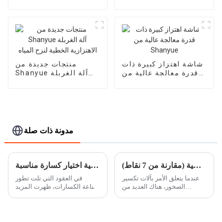
اسطوانة واحدة عالية
العالم HC890/HC895
الجودة Shanyue
شاشة اهتزاز كبيرة ذات
منتجات جديدة من
قدرة معالجة عالية من
Shanyue آلة الغربلة
Shanyue
الاهتزازية الخطية لنزح
المياه
مدونة ذات صلة
الكسارة الفكية مقابل الكسارة المخروطية (مقارنة من 7 نقاط)
كيفية اختيار كسارة مناسبة
عندما يتعلق الأمر بآلات تكسير
في العقود التي تلت تطور
الصخور، هناك العديد من
صناعة الكسارات، ظهرت المزيد
الكسارات المختلفة المتاحة، كل
والمزيد من الكسارات. هناك
منها مصمم لتلبية الاحتياجات
عدد لا يحصى من النماذج
الفريدة. القطعتان الأكثر شعبية
والآلات، مثل الكسارة الفكية
من معدات تكسير الصخور في
الشائعة، الكسارة التصادمية،