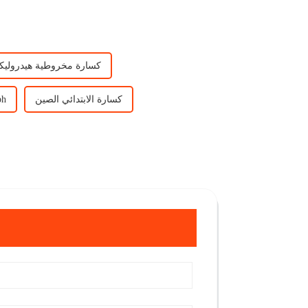
كسارة مخروطية هيدروليكي
كسارة الابتدائي الصين
الصين ك