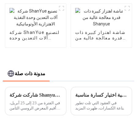
شاشة اهتزاز كبيرة ذات
شركة ShanYue لتصنيع
قدرة معالجة عالية من
آلات التعدين وحدة
Shanyue
التغذية الاهتزازية
الأوتوماتيكية
مدونة ذات صلة
كيفية اختيار كسارة مناسبة
شاركت شركة Shanyue للصناعات الثقيلة في MiningWorld روسيا 2024
في العقود التي تلت تطور
في الفترة من 23 إلى 25 أبريل،
صناعة الكسارات، ظهرت المزيد
أقيم المعرض الروسي الثامن
والمزيد من الكسارات. هناك
والعشرون لمعدات التعدين
عدد لا يحصى من النماذج
وآلات التعدين (MiningWorld
والآلات، مثل الكسارة الفكية
روسيا 2024) في مركز كروكوس
الشائعة، الكسارة التصادمية،
الدولي للمؤتمرات والمعارض
الكسارة المخروطية ...
في موسكو...