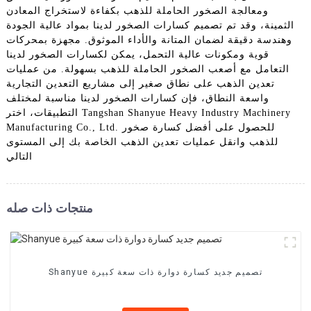
ومعالجة الصخور الحاملة للذهب بكفاءة لاستخراج المعادن
الثمينة، وقد تم تصميم كسارات الصخور لدينا بمواد عالية الجودة
وهندسة دقيقة لضمان المتانة والأداء الموثوق. مجهزة بمحركات
قوية ومكونات عالية التحمل، يمكن لكسارات الصخور لدينا
التعامل مع أصعب الصخور الحاملة للذهب بسهولة. من عمليات
تعدين الذهب على نطاق صغير إلى مشاريع التعدين التجارية
واسعة النطاق، فإن كسارات الصخور لدينا مناسبة لمختلف
التطبيقات، اختر Tangshan Shanyue Heavy Industry Machinery
Manufacturing Co., Ltd. للحصول على أفضل كسارة صخور
للذهب وانقل عمليات تعدين الذهب الخاصة بك إلى المستوى
التالي
منتجات ذات صله
Shanyue تصميم جديد كسارة دوارة ذات سعة كبيرة