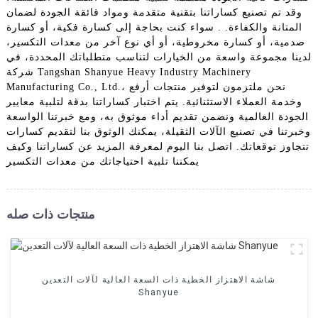
وقد تم تصنيع كساراتنا بتقنية متقدمة ومواد فائقة الجودة لضمان
المتانة والكفاءة. . سواء كنت بحاجة إلى كسارة فكية، أو كسارة
صدمية، أو كسارة مخروطية، أو أي نوع آخر من معدات التكسير،
لدينا مجموعة واسعة من الخيارات لتناسب متطلباتك المحددة، في
شركة Tangshan Shanyue Heavy Industry Machinery
Manufacturing Co., Ltd.، نحن ملتزمون لتوفير منتجات أرفع
وخدمة العملاء الاستثنائية. يتم اختبار كساراتنا بدقة لتلبية معايير
الجودة العالمية ونضمن تقديم أداء موثوق به، ومع خبرتنا الواسعة
وخبرتنا في تصنيع الآلات الثقيلة، يمكنك الوثوق بنا لتقديم كسارات
تتجاوز توقعاتك. اتصل بنا اليوم لمعرفة المزيد عن كساراتنا وكيف
يمكننا تلبية احتياجاتك من معدات التكسير
منتجات ذات صله
شاشة الاهتزاز الخطية ذات السعة العالية لآلات التعدين
Shanyue