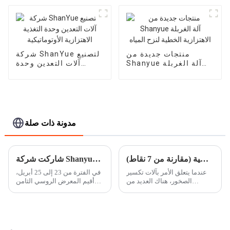
منتجات جديدة من
شركة ShanYue لتصنيع
Shanyue آلة الغربلة
آلات التعدين وحدة
الاهتزازية الخطية لنزح
التغذية الاهتزازية
المياه
الأوتوماتيكية
مدونة ذات صلة
الكسارة الفكية مقابل الكسارة المخروطية (مقارنة من 7 نقاط)
شاركت شركة Shanyue للصناعات الثقيلة في MiningWorld روسيا 2024
عندما يتعلق الأمر بآلات تكسير
في الفترة من 23 إلى 25 أبريل،
الصخور، هناك العديد من
أقيم المعرض الروسي الثامن
الكسارات المختلفة المتاحة، كل
والعشرون لمعدات التعدين
منها مصمم لتلبية الاحتياجات
وآلات التعدين (MiningWorld
الفريدة. القطعتان الأكثر شعبية
روسيا 2024) في مركز كروكوس
من معدات تكسير الصخور في
الدولي للمؤتمرات والمعارض
السوق في ...
في موسكو...