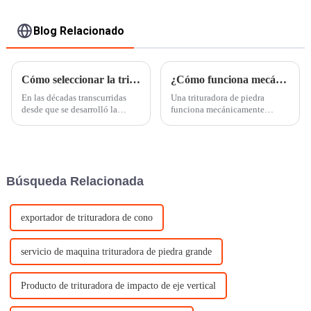
Blog Relacionado
Cómo seleccionar la trituradora adecuada
¿Cómo funciona mecánicamente una trituradora de piedra?
En las décadas transcurridas
Una trituradora de piedra
desde que se desarrolló la
funciona mecánicamente
industria de la trituración, han
mediante compresión para
aparecido cada vez más
reducir el tamaño de rocas y
trituradoras. Existen infinidad
piedras a tamaños más
de modelos y máquinas, como
pequeños. Las piedras se
la trituradora de mandíbulas
colocan en la trituradora que
Búsqueda Relacionada
común, la trituradora de
luego utiliza una combinación
impacto, la trituradora de
de martillos,...
cono...
exportador de trituradora de cono
servicio de maquina trituradora de piedra grande
Producto de trituradora de impacto de eje vertical