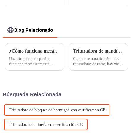
ShanYue Mining
capacidad
Machinery
Manufacturing
Blog Relacionado
¿Cómo funciona mecánicamente una trituradora de piedra?
Trituradora de mandíbula VS trituradora de cono (una comparación de 7 puntos)
Una trituradora de piedra
Cuando se trata de máquinas
funciona mecánicamente
trituradoras de rocas, hay varias
mediante compresión para
trituradoras diferentes
reducir el tamaño de rocas y
disponibles, cada una diseñada
piedras a tamaños más
para satisfacer necesidades
pequeños. Las piedras se
únicas. Las dos piezas de
colocan en la trituradora que
equipos de trituración de rocas
Búsqueda Relacionada
luego utiliza una combinación
más populares del mercado en...
de martillos,...
Trituradora de bloques de hormigón con certificación CE
Trituradora de minería con certificación CE