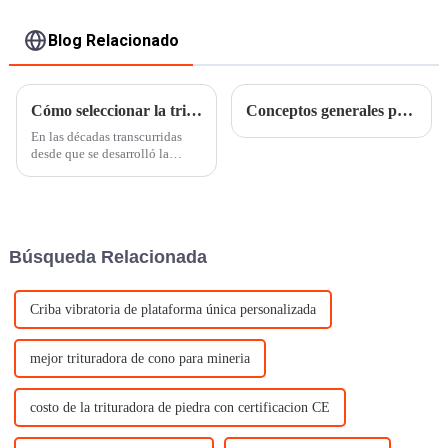
Blog Relacionado
Cómo seleccionar la trituradora adecuada
Conceptos generales para el proceso de trituración y cribado.
En las décadas transcurridas
desde que se desarrolló la
industria de la trituración, han
aparecido cada vez más
trituradoras. Existen infinidad
de modelos y máquinas, como
la trituradora de mandíbulas
Búsqueda Relacionada
común, la trituradora de
impacto, la trituradora de
cono...
Criba vibratoria de plataforma única personalizada
mejor trituradora de cono para mineria
costo de la trituradora de piedra con certificacion CE