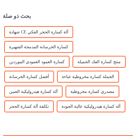
VSI، تستخدم على نطاق واسع
والآلات، مثل الكسارة الفكية
في صناعة مواد البناء.
الشائعة، الكسارة التصادمية،
الكسارة المخروطية ...
بحث ذو صلة
شهادة CE آلة كسارة الحجر الفكي
كسارة الخرسانة المدمجة الشهيرة
منتج كسارة الفك الجميلة
كسارة العمود العمودي الموردين
الجملة كسارة مخروطية عباءة
أفضل كسارة الخرسانة
مصدري كسارة مخروطية
آلة كسارة هيدروليكية الصين
آلة كسارة هيدروليكية عالية الجودة
تكلفة آلة كسارة الحجر