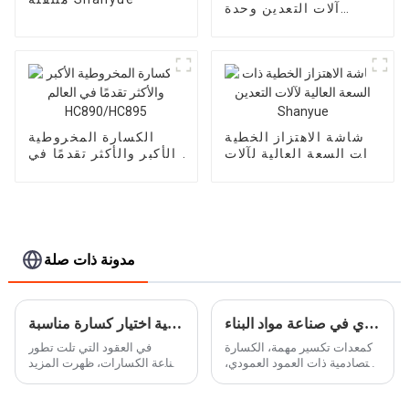
آلات التعدين وحدة
التغذية الاهتزازية
الأوتوماتيكية
شاشة الاهتزاز الخطية
الكسارة المخروطية
ذات السعة العالية لآلات
الأكبر والأكثر تقدمًا في
التعدين Shanyue
العالم HC890/HC895
مدونة ذات صلة
تطبيقات الكسارة الصدمية ذات العمود العمودي في صناعة مواد البناء
كيفية اختيار كسارة مناسبة
كمعدات تكسير مهمة، الكسارة
في العقود التي تلت تطور
التصادمية ذات العمود العمودي،
صناعة الكسارات، ظهرت المزيد
والتي تسمى أيضًا آلة صنع الرمل
والمزيد من الكسارات. هناك
الدوارة، آلة صنع الرمل، كسارة
عدد لا يحصى من النماذج