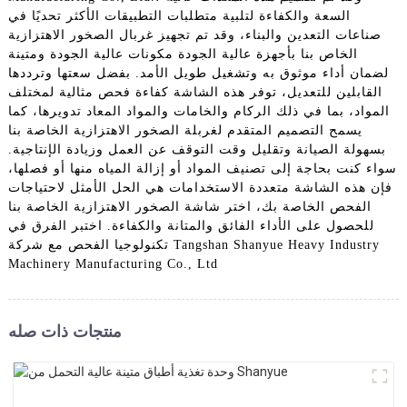
السعة والكفاءة لتلبية متطلبات التطبيقات الأكثر تحديًا في
صناعات التعدين والبناء، وقد تم تجهيز غربال الصخور الاهتزازية
الخاص بنا بأجهزة عالية الجودة مكونات عالية الجودة ومتينة
لضمان أداء موثوق به وتشغيل طويل الأمد. بفضل سعتها وترددها
القابلين للتعديل، توفر هذه الشاشة كفاءة فحص مثالية لمختلف
المواد، بما في ذلك الركام والخامات والمواد المعاد تدويرها، كما
يسمح التصميم المتقدم لغربلة الصخور الاهتزازية الخاصة بنا
بسهولة الصيانة وتقليل وقت التوقف عن العمل وزيادة الإنتاجية.
سواء كنت بحاجة إلى تصنيف المواد أو إزالة المياه منها أو فصلها،
فإن هذه الشاشة متعددة الاستخدامات هي الحل الأمثل لاحتياجات
الفحص الخاصة بك، اختر شاشة الصخور الاهتزازية الخاصة بنا
للحصول على الأداء الفائق والمتانة والكفاءة. اختبر الفرق في
تكنولوجيا الفحص مع شركة Tangshan Shanyue Heavy Industry
Machinery Manufacturing Co., Ltd
منتجات ذات صله