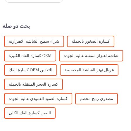
الكسارات المختلفة المتاحة، كل
منها مصمم لتلبية الاحتياجات
الفريدة. القطعتان الأكثر شعبية
من معدات تكسير الصخور في
السوق في ...
بحث ذو صلة
كسارة الصخور بالجملة
شراء سطح الشاشة الاهتزازية
شاشة اهتزاز متنقلة عالية الجودة
كسارة الفك الكبيرة OEM
غربال تهتز الشاشة المخصصة
كسارة الفك OEM للتعدين
كسارة الحجر المتنقلة بالجملة
مصدري رمح محطم
كسارة العمود العمودي عالية الجودة
الصين كسارة الفك الكلي