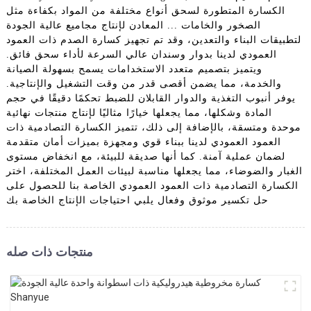
الكسارة المتطورة لسحق أنواع مختلفة من المواد بكفاءة مثل
الصخور والخامات ... المعادن لإنتاج مجاميع عالية الجودة
لتطبيقات البناء والتعدين، وقد تم تجهيز كسارة الصدم ذات العمود
العمودي لدينا بدوار وسندان عالي السرعة لأداء سحق فائق.
ويتميز بتصميم متعدد الاستخدامات يسمح بسهولة الصيانة
والخدمة، مما يضمن أقصى قدر من وقت التشغيل والإنتاجية.
يوفر أنبوب التغذية والدوار القابلان للضبط تحكمًا دقيقًا في حجم
المادة وشكلها، مما يجعلها خيارًا مثاليًا لإنتاج منتجات نهائية
موحدة ومتسقة، بالإضافة إلى ذلك، تتميز الكسارة التصادمية ذات
العمود العمودي لدينا ببناء قوي ومجهزة بميزات أمان متقدمة
لضمان عملية آمنة. كما أنها صديقة للبيئة، مع انخفاض مستوى
الغبار والضوضاء، مما يجعلها مناسبة لبيئات العمل المختلفة، اختر
الكسارة التصادمية ذات العمود العمودي الخاصة بنا للحصول على
حل تكسير موثوق وفعال يلبي احتياجات الإنتاج الخاصة بك
منتجات ذات صله