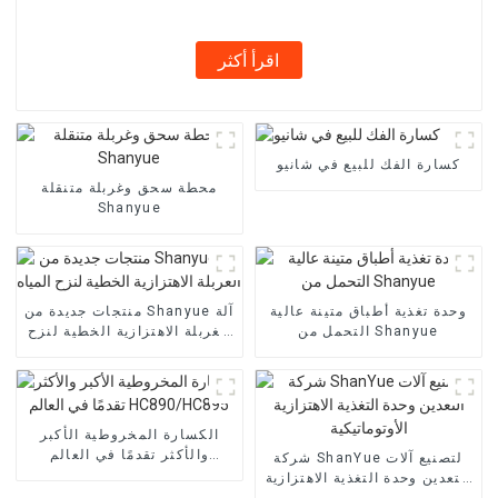
اقرأ أكثر
كسارة الفك للبيع في شانيو
محطة سحق وغربلة متنقلة
Shanyue
وحدة تغذية أطباق متينة عالية
منتجات جديدة من Shanyue آلة
التحمل من Shanyue
الغربلة الاهتزازية الخطية لنزح
المياه
الكسارة المخروطية الأكبر
والأكثر تقدمًا في العالم
شركة ShanYue لتصنيع آلات
HC890/HC895
التعدين وحدة التغذية الاهتزازية
الأوتوماتيكية