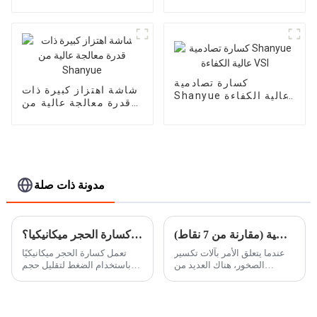
التعدين Shanyue
اسطوانة واحدة عالية
الجودة Shanyue
كسارة تصادمية
شاشة اهتزاز كبيرة ذات
Shanyue عالية الكفاءة
قدرة معالجة عالية من
VSI
Shanyue
مدونة ذات صلة
الكسارة الفكية مقابل الكسارة المخروطية (مقارنة من 7 نقاط)
كيف تعمل كسارة الحجر ميكانيكيا؟
عندما يتعلق الأمر بآلات تكسير
تعمل كسارة الحجر ميكانيكيًا
الصخور، هناك العديد من
باستخدام الضغط لتقليل حجم
الكسارات المختلفة المتاحة، كل
الصخور والأحجار إلى أحجام
منها مصمم لتلبية الاحتياجات
أصغر. يتم وضع الحجارة في
الفريدة. القطعتان الأكثر شعبية
الكسارة التي تستخدم بعد ذلك
من معدات تكسير الصخور في
مجموعة من المطارق، ...