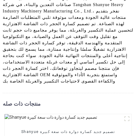
صناعات التعدين والبناء، في شركة Tangshan Shanyue Heavy
Industry Machinery Manufacturing Co., Ltd.، نفخر بتقديم
منتجات عالية الجودة ومعدات موثوقة تلبي المتطلبات الصارمة
لهذه الصناعة. تم تصميم كسارة الحجر ذات الشاشة الاهتزازية
لتحسين عملية التكسير والغربلة، مما يوفر مجاميع ذات حجم ثابت
مع تقليل وقت التوقف عن العمل والصيانة، مع التكنولوجيا
المتقدمة والهندسة الدقيقة، توفر كسارة الحجر ذات الشاشة
الاهتزازية تشغيلًا سلسًا وإنتاجية ممتازة، مما يسمح لك بتحقيق
إنتاجية أعلى والمنتجات النهائية عالية الجودة. سواء كنت بحاجة
إلى حل تكسير أساسي أو معدات غربلة متعددة الاستخدامات،
فإن منتجنا مصمم ليتجاوز توقعاتك، اختر كسارة الحجر ذات
الشاشة الاهتزازية OEM واستمتع بتجربة الأداء والموثوقية
والكفاءة القصوى لاحتياجات التكسير والغربلة الخاصة بك
منتجات ذات صله
Shanyue تصميم جديد كسارة دوارة ذات سعة كبيرة