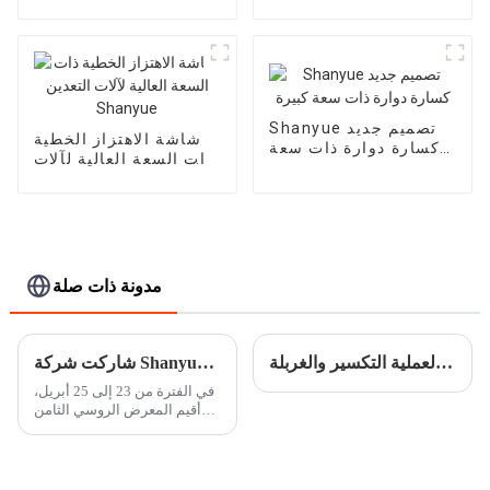
التغذية الاهتزازية
الأوتوماتيكية
Shanyue تصميم جديد
شاشة الاهتزاز الخطية
كسارة دوارة ذات سعة
ذات السعة العالية لآلات
كبيرة
التعدين Shanyue
مدونة ذات صلة
مفاهيم عامة لعملية التكسير والغربلة
شاركت شركة Shanyue للصناعات الثقيلة في MiningWorld روسيا 2024
في الفترة من 23 إلى 25 أبريل،
أقيم المعرض الروسي الثامن
والعشرون لمعدات التعدين
وآلات التعدين (MiningWorld
روسيا 2024) في مركز كروكوس
الدولي للمؤتمرات والمعارض