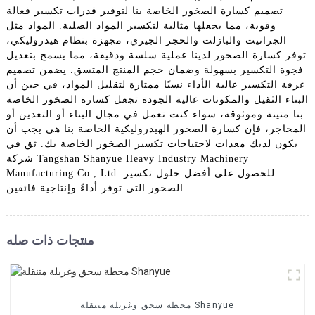
تصميم كسارة الصخور الخاصة بنا لتوفير قدرات تكسير فعالة
وقوية، مما يجعلها مثالية لتكسير المواد الصلبة. المواد مثل
الجرانيت والبازلت والحجر الجيري، مجهزة بنظام هيدروليكي،
توفر كسارة الصخور لدينا عملية سلسة ودقيقة، مما يسمح بتعديل
فجوة التكسير بسهولة وضمان حجم المنتج المتسق. يضمن تصميم
غرفة التكسير عالية الأداء نسبًا ممتازة لتقليل المواد، في حين أن
البناء الثقيل والمكونات عالية الجودة تجعل كسارة الصخور الخاصة
بنا متينة وموثوقة، سواء كنت تعمل في مجال البناء أو التعدين أو
المحاجر، فإن كسارة الصخور الهيدروليكية الخاصة بنا هي يجب أن
يكون لديك معدات لاحتياجات تكسير الصخور الخاصة بك. ثق في
شركة Tangshan Shanyue Heavy Industry Machinery
Manufacturing Co., Ltd. للحصول على أفضل حلول تكسير
الصخور التي توفر أداءً وإنتاجية فائقين
منتجات ذات صله
محطة سحق وغربلة متنقلة Shanyue