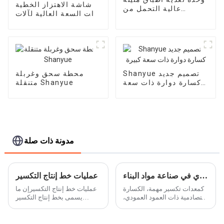
شاشة الاهتزاز الخطية
عالية التحمل من
ذات السعة العالية لآلات
Shanyue
التعدين Shanyue
Shanyue تصميم جديد
محطة سحق وغربلة
كسارة دوارة ذات سعة
متنقلة Shanyue
كبيرة
مدونة ذات صلة
تطبيقات الكسارة الصدمية ذات العمود العمودي في صناعة مواد البناء
عمليات خط إنتاج التكسير
كمعدات تكسير مهمة، الكسارة
عمليات خط إنتاج التكسيرإن ما
التصادمية ذات العمود العمودي،
يسمى بخط إنتاج التكسير
والتي تسمى أيضًا آلة صنع الرمل
يسمى أيضًا بخط إنتاج الحجر.
الدوارة، آلة صنع الرمل، كسارة
عملية التشغيل الرئيسية هي
VSI، تستخدم على نطاق واسع
سحق الحجارة الكبيرة التي تم