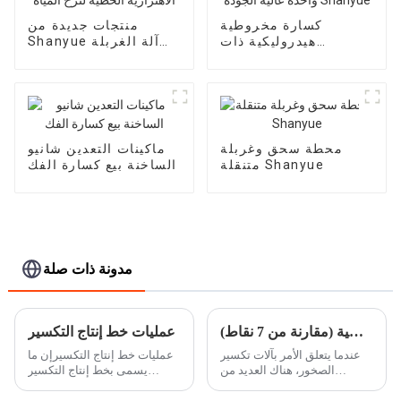
كسارة مخروطية
منتجات جديدة من
هيدروليكية ذات
Shanyue آلة الغربلة
اسطوانة واحدة عالية
الاهتزازية الخطية لنزح
الجودة Shanyue
المياه
محطة سحق وغربلة
ماكينات التعدين شانيو
متنقلة Shanyue
الساخنة بيع كسارة الفك
مدونة ذات صلة
الكسارة الفكية مقابل الكسارة المخروطية (مقارنة من 7 نقاط)
عمليات خط إنتاج التكسير
عندما يتعلق الأمر بآلات تكسير
عمليات خط إنتاج التكسيرإن ما
الصخور، هناك العديد من
يسمى بخط إنتاج التكسير
الكسارات المختلفة المتاحة، كل
يسمى أيضًا بخط إنتاج الحجر.
منها مصمم لتلبية الاحتياجات
عملية التشغيل الرئيسية هي