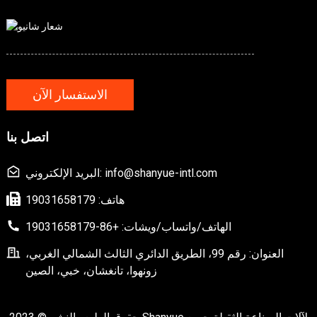
الاستفسار الآن
اتصل بنا
البريد الإلكتروني: info@shanyue-intl.com
هاتف: 19031658179
الهاتف/واتساب/ويشات: +86-19031658179
العنوان: رقم 99، الطريق الدائري الثالث الشمالي الغربي،
زونهوا، تانغشان، خبي، الصين