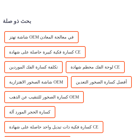
الفريدة. القطعتان الأكثر شعبية
سحق الحجارة الكبيرة التي تم
من معدات تكسير الصخور في
جمعها من ...
السوق في ...
بحث ذو صلة
شاشة تهتز OEM في معالجة المعادن
كسارة فكية كبيرة حاصلة على شهادة CE
لوحة الفك محطم شهادة CE
تكلفة كسارة الفك الموردين
أفضل كسارة الصخور التعدين
شاشة الصخور الاهتزازية OEM
كسارة الصخور للتنقيب عن الذهب OEM
كسارة الحجر المورد آلة
كسارة فكية ذات تبديل واحد حاصلة على شهادة CE