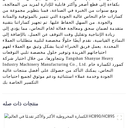
بكفاءة إلى قطع أصغر وأكثر قابلية للإدارة لمزيد من المعالجة،
ومع سنوات من الخبرة في الصناعة، قمنا بتطوير مجموعة من
كسارات خام النحاس عالية الجودة التي تتميز بالموثوقية والمتانة
والجودة. من السهل الحفاظ عليها. تم تجهيز كساراتنا بتقنية
متقدمة لضمان سحق ومعالجة فعالة لخام النحاس، مما يؤدي إلى
زيادة الإنتاجية وتقليل وقت التوقف عن العمل، بالإضافة إلى
النماذج القياسية، نقدم أيضًا حلولًا مخصصة لتلبية متطلبات العملاء
المحددة. يعمل فريق الخبراء لدينا بشكل وثيق مع العملاء لفهم
احتياجاتهم الفريدة وتوفير حلول مخصصة تلبي التوقعات
وتتجاوزها، من خلال اختيار شركة Tangshan Shanyue Heavy
Industry Machinery Manufacturing Co., Ltd. كمورد لكسارة خام
النحاس، يمكنك التأكد من حصولك على أفضل منتجات عالية
الجودة وخدمة عملاء استثنائية ودعم موثوق لجميع احتياجات
التكسير الخاصة بك
منتجات ذات صله