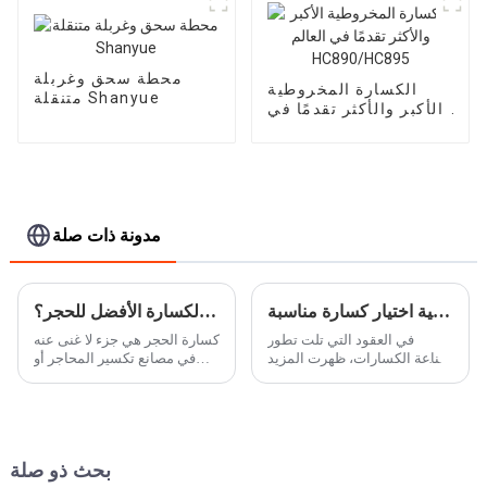
محطة سحق وغربلة
الكسارة المخروطية
متنقلة Shanyue
الأكبر والأكثر تقدمًا في
العالم HC890/HC895
مدونة ذات صلة
كيفية اختيار كسارة مناسبة
ما هي الكسارة الأفضل للحجر؟
في العقود التي تلت تطور
كسارة الحجر هي جزء لا غنى عنه
صناعة الكسارات، ظهرت المزيد
في مصانع تكسير المحاجر أو
والمزيد من الكسارات. هناك
التعدين لإنتاج مواد البناء، مثل
عدد لا يحصى من النماذج
الحصى الأساسي أو خلطات
والآلات، مثل الكسارة الفكية
الخرسانة والأسفلت. يتم
الشائعة، الكسارة التصادمية،
استخدام هذا الحجر المسحوق
الكسارة المخروطية ...
في مجموعة متنوعة من ...
بحث ذو صلة