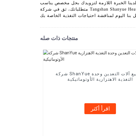
فلدينا الخبرة اللازمة لتزويدك بحل مخصص يناسب
متطلباتك، ثق في شركة Tangshan Shanyue Heavy Industry Machinery Manufacturing Co., Ltd. لتقديم وحدة تغذية أشيب من شأنها تعزيز الإنتاجية والكفاءة العملية
 بنا اليوم لمناقشة احتياجات التغذية الخاصة بك
منتجات ذات صله
شركة ShanYue لتصنيع آلات التعدين وحدة
التغذية الاهتزازية الأوتوماتيكية
اقرأ أكثر