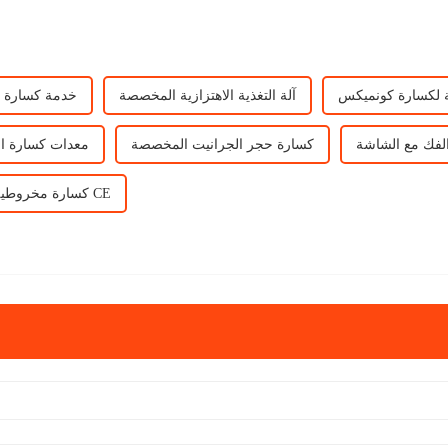
 لكسارة كونميكس
آلة التغذية الاهتزازية المخصصة
خدمة كسارة ال
لفك مع الشاشة
كسارة حجر الجرانيت المخصصة
معدات كسارة ا
كسارة مخروطية هيدروليكية متعددة الأسطوانات حاصلة على شهادة CE