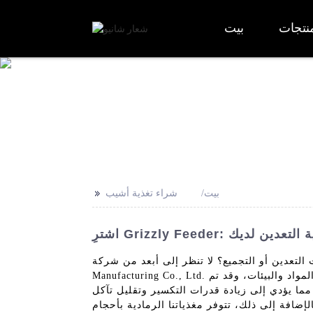
نتجات
بيت
>>
بيت
شراء تغذية أشيب
دة لعملية التعدين لديك
نظر إلى أبعد من شركة Tangshan Shanyue Heavy Industry Machinery
Manufacturing Co., Ltd. نحن متخصصون في تصميم وتصنيع وتوريد مغذيات أشيب من الدرجة الأولى والتي تم تصميمها للتعامل مع أصعب المواد والبيئات، وقد تم
ما يؤدي إلى زيادة قدرات التكسير وتقليل تآكل
إضافة إلى ذلك، تتوفر مغذياتنا الرمادية بأحجام