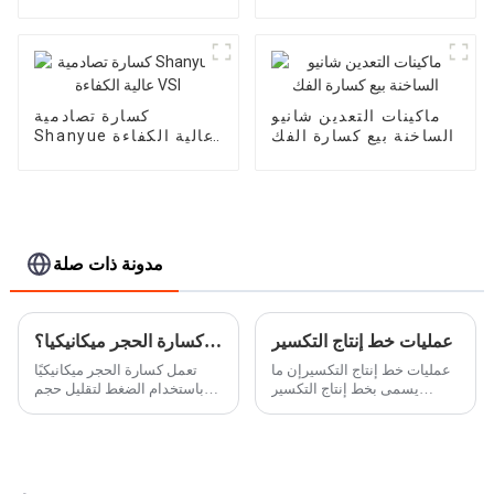
اسطوانة واحدة عالية
العالم HC890/HC895
الجودة Shanyue
ماكينات التعدين شانيو
كسارة تصادمية
الساخنة بيع كسارة الفك
Shanyue عالية الكفاءة
VSI
مدونة ذات صلة
عمليات خط إنتاج التكسير
كيف تعمل كسارة الحجر ميكانيكيا؟
عمليات خط إنتاج التكسيرإن ما
تعمل كسارة الحجر ميكانيكيًا
يسمى بخط إنتاج التكسير
باستخدام الضغط لتقليل حجم
يسمى أيضًا بخط إنتاج الحجر.
الصخور والأحجار إلى أحجام
عملية التشغيل الرئيسية هي
أصغر. يتم وضع الحجارة في
سحق الحجارة الكبيرة التي تم
الكسارة التي تستخدم بعد ذلك
جمعها من ...
مجموعة من المطارق، ...