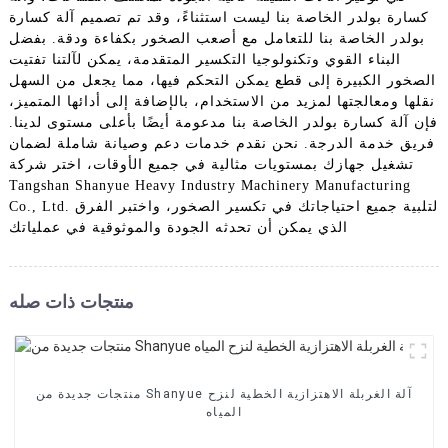
كسارة بولدر الخاصة بنا ليست استثناءً، وقد تم تصميم آلة كسارة
بولدر الخاصة بنا للتعامل مع أصعب الصخور بكفاءة ودقة. بفضل
البناء القوي وتكنولوجيا التكسير المتقدمة، يمكن لآلتنا تفتيت
الصخور الكبيرة إلى قطع يمكن التحكم فيها، مما يجعل من السهل
نقلها ومعالجتها لمزيد من الاستخدام، بالإضافة إلى أدائها المتميز،
فإن آلة كسارة بولدر الخاصة بنا مدعومة أيضًا بأعلى مستوى لدينا.
فريق خدمة الدرجة. نحن نقدم خدمات دعم وصيانة شاملة لضمان
تشغيل جهازك بمستويات مثالية في جميع الأوقات، اختر شركة
Tangshan Shanyue Heavy Industry Machinery Manufacturing
Co., Ltd. لتلبية جميع احتياجاتك في تكسير الصخور، واختبر الفرق
الذي يمكن أن تحدثه الجودة والموثوقية في عملياتك
منتجات ذات صله
منتجات جديدة من Shanyue آلة الغربلة الاهتزازية الخطية لنزح
المياه